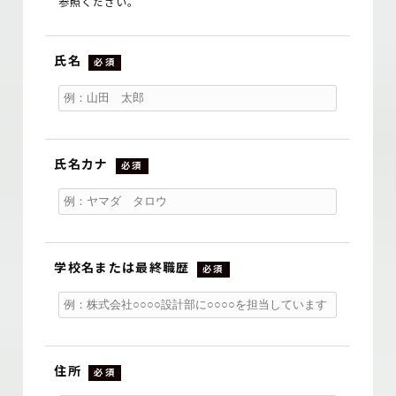
参照ください。
氏名
必須
氏名カナ
必須
学校名または最終職歴
必須
住所
必須